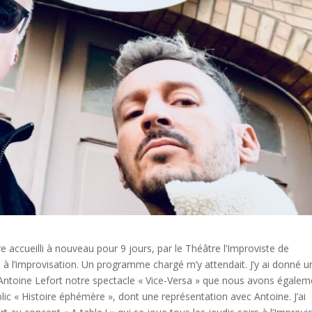
tre accueilli à nouveau pour 9 jours, par le Théâtre l’Improviste de
é à l’improvisation. Un programme chargé m’y attendait. J’y ai donné u
vec Antoine Lefort notre spectacle « Vice-Versa » que nous avons égale
blic « Histoire éphémère », dont une représentation avec Antoine. J’ai